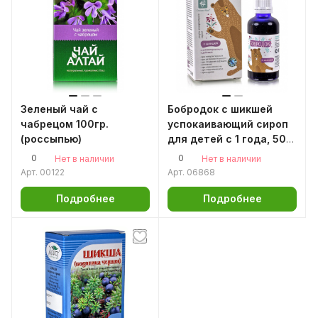
Зеленый чай с
Бобродок с шикшей
чабрецом 100гр.
успокаивающий сироп
(россыпью)
для детей с 1 года, 50
мл при СДВГ нарушении
0
0
Нет в наличии
Нет в наличии
сна
Арт.
00122
Арт.
06868
Подробнее
Подробнее