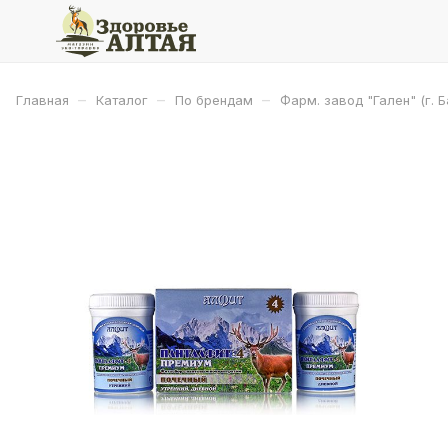
–
–
–
Главная
Каталог
По брендам
Фарм. завод "Гален" (г. Б