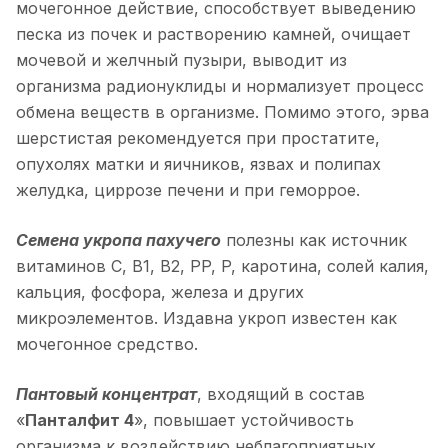
мочегонное действие, способствует выведению
песка из почек и растворению камней, очищает
мочевой и желчный пузыри, выводит из
организма радионуклиды и нормализует процесс
обмена веществ в организме. Помимо этого, эрва
шерстистая рекомендуется при простатите,
опухолях матки и яичников, язвах и полипах
желудка, циррозе печени и при геморрое.
Семена укропа пахучего
полезны как источник
витаминов С, B1, B2, PP, P, каротина, солей калия,
кальция, фосфора, железа и других
микроэлементов. Издавна укроп известен как
мочегонное средство.
Пантовый концентрат
, входящий в состав
«
Панталфит 4
», повышает устойчивость
организма к воздействию неблагоприятных