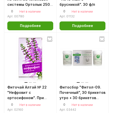
системы Ортолык 250
брусникой". 30 ф/п
мл / активные почки /
0
0
Нет в наличии
Нет в наличии
цистит / подагра /
Арт.
00780
Арт.
01132
воспаления в мочевом
пузыре
Подробнее
Подробнее
Фиточай Алтай № 22
Фитосбор "Фитол-09.
"Нефровит с
Почечный", 30 брикетов
ортосифоном". При
утро + 30 брикетов
заболеваниях почек. 30
вечер
0
0
Нет в наличии
Нет в наличии
ф/п
Арт.
02160
Арт.
03442