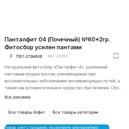
Панталфит 04 (Почечный) №60*2гр.
Фитосбор усилен пантами
0
Нет отзывов
Арт.
03255
Натуральный фитосбор «Панталфит 4», усиленный
пантовым концентратом, рекомендован при
воспалительных заболеваниях мочевыводящих путей, а
также как вспомогательное средство при лечении. Сбор
обладает ярко выраженным уросептическим,
Все описание
противовоспалительным и мочегонным действием.
Все товары Алфит
Все товары категории
Товар снят с продажи, посмотрите альтернативу: