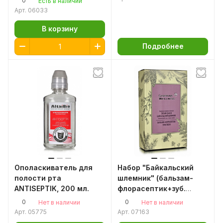
0
Есть в наличии
Арт.
06033
В корзину
Подробнее
Ополаскиватель для
Набор "Байкальский
полости рта
шлемник" (бальзам-
ANTISEPTIK, 200 мл.
флорасептик+зуб.
паста)
0
0
Нет в наличии
Нет в наличии
Арт.
05775
Арт.
07163