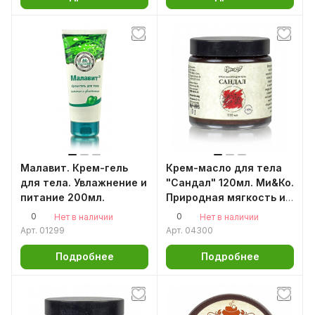
Малавит. Крем-гель
Крем-масло для тела
для тела. Увлажнение и
"Сандал" 120мл. Ми&Ко.
питание 200мл.
Природная мягкость и
эластичность
0
0
Нет в наличии
Нет в наличии
Арт.
01299
Арт.
04300
Подробнее
Подробнее