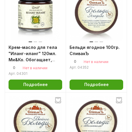
Крем-масло для тела
Бельди ягодное 100гр.
"Иланг-иланг" 120мл.
СпивакЪ
Ми&Ко. Обогащает,
0
Нет в наличии
омолаживает, сохраняя
Арт.
04352
0
Нет в наличии
красоту
Арт.
04301
Подробнее
Подробнее