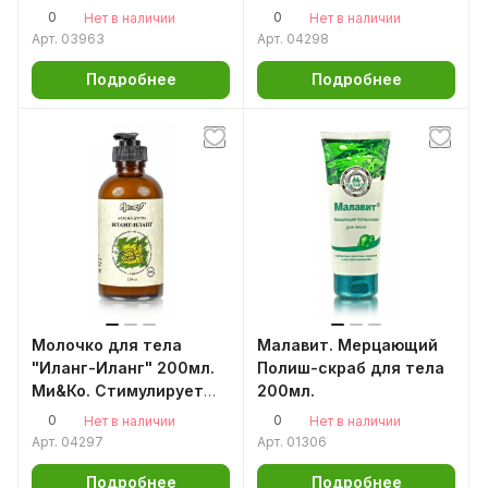
восстанавливающее
0
0
Нет в наличии
Нет в наличии
Арт.
03963
Арт.
04298
Подробнее
Подробнее
Молочко для тела
Малавит. Мерцающий
"Иланг-Иланг" 200мл.
Полиш-скраб для тела
Ми&Ко. Стимулирует
200мл.
обменные процессы
0
0
Нет в наличии
Нет в наличии
кожи
Арт.
04297
Арт.
01306
Подробнее
Подробнее