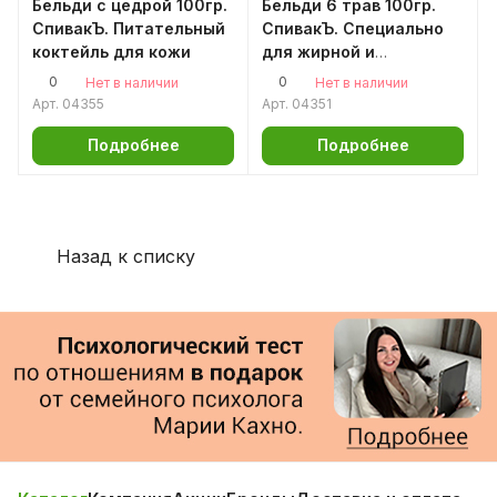
Бельди с цедрой 100гр.
Бельди 6 трав 100гр.
СпивакЪ. Питательный
СпивакЪ. Специально
коктейль для кожи
для жирной и
проблемной кожи
0
0
Нет в наличии
Нет в наличии
Арт.
04355
Арт.
04351
Подробнее
Подробнее
Назад к списку