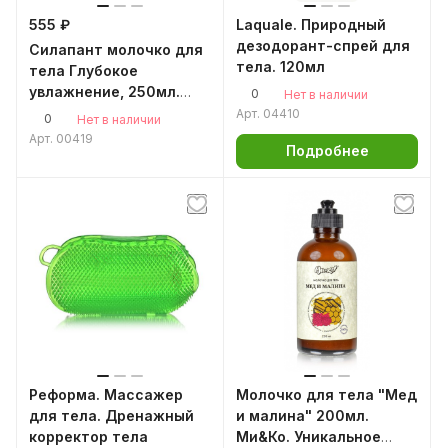
555 ₽
Laquale. Природный
дезодорант-спрей для
Силапант молочко для
тела. 120мл
тела Глубокое
увлажнение, 250мл.
0
Нет в наличии
Алтайская пантовая
Арт.
04410
0
Нет в наличии
косметика
Арт.
00419
Подробнее
Реформа. Массажер
Молочко для тела "Мед
для тела. Дренажный
и малина" 200мл.
корректор тела
Ми&Ко. Уникальное