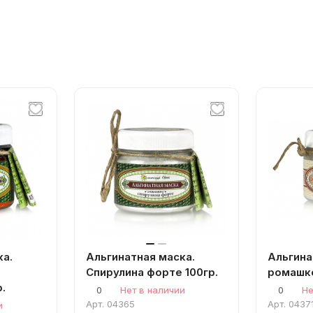
ка.
Альгинатная маска.
Альгина
Спирулина форте 100гр.
ромашко
.
0
Нет в наличии
0
Не
Арт.
04365
Арт.
0437
и