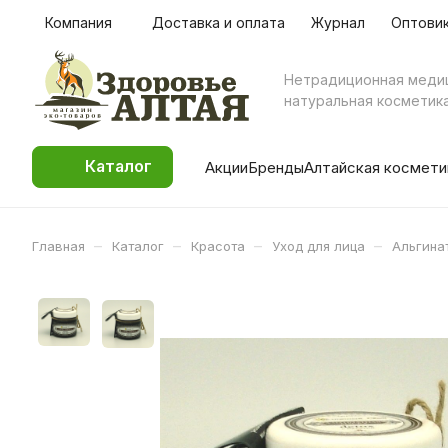
Компания
Доставка и оплата
Журнал
Оптови
Нетрадиционная меди
натуральная косметик
Каталог
Акции
Бренды
Алтайская космети
–
–
–
–
Главная
Каталог
Красота
Уход для лица
Альгинат