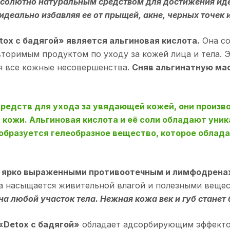
абсолютно натуральным средством для достижения ид
идеально избавляя ее от прыщей, акне, черных точек и
ox с бадягой» является альгиновая кислота.
Она со
оримым продуктом по уходу за кожей лица и тела. Э
бя все кожные несовершенства.
Сняв альгинатную мас
средств для ухода за увядающей кожей, они произв
кожи. Альгиновая кислота и её соли обладают уни
 образуется гелеобразное вещество, которое обла
ет ярко выраженными противоотечным и лимфодрена
ожа насыщается живительной влагой и полезными веще
на любой участок тела. Нежная кожа век и губ станет
«Detox с бадягой»
обладает адсорбирующим эффектом