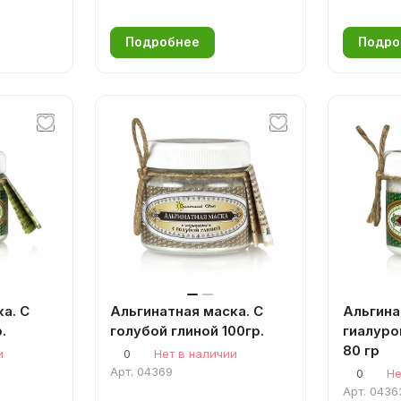
Подробнее
Подро
а. С
Альгинатная маска. С
Альгина
.
голубой глиной 100гр.
гиалуро
80 гр
и
0
Нет в наличии
Арт.
04369
0
Не
Арт.
0436