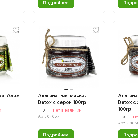
Подробнее
Подро
ка. Алоэ
Альгинатная маска.
Альгина
Detox с серой 100гр.
Detox с
100гр.
и
0
Нет в наличии
Арт.
04657
0
Не
Арт.
0465
Подробнее
Подро