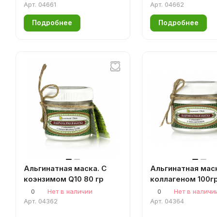
Арт.
04661
Арт.
04662
Подробнее
Подробнее
Альгинатная маска. С
Альгинатная маск
коэнзимом Q10 80 гр
коллагеном 100гр
0
Нет в наличии
0
Нет в наличи
Арт.
04362
Арт.
04364