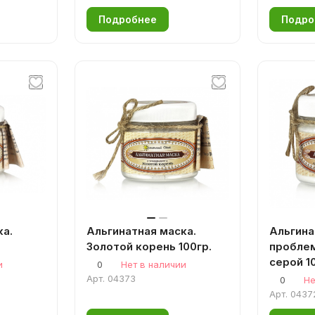
Подробнее
Подро
ка.
Альгинатная маска.
Альгина
Золотой корень 100гр.
проблем
серой 1
и
0
Нет в наличии
Арт.
04373
0
Не
Арт.
0437