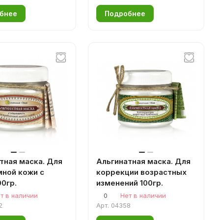
бнее
Подробнее
тная маска. Для
Альгинатная маска. Для
ной кожи с
коррекции возрастных
00гр.
изменений 100гр.
т в наличии
0
Нет в наличии
2
Арт.
04358