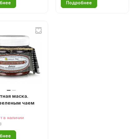
бнее
Подробнее
тная маска.
 зеленым чаем
т в наличии
8
бнее