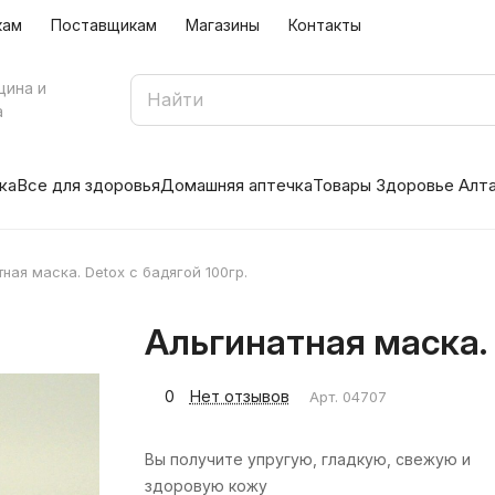
кам
Поставщикам
Магазины
Контакты
цина и
а
ка
Все для здоровья
Домашняя аптечка
Товары Здоровье Алт
ная маска. Detox с бадягой 100гр.
Альгинатная маска. 
0
Нет отзывов
Арт.
04707
Вы получите упругую, гладкую, свежую и
здоровую кожу