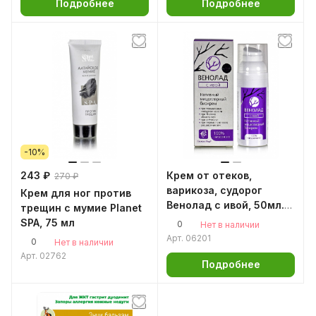
Подробнее
Подробнее
-10%
243 ₽
Крем от отеков,
270 ₽
варикоза, судорог
Крем для ног против
Венолад с ивой, 50мл.
трещин с мумие Planet
при беременности,
SPA, 75 мл
0
Нет в наличии
сосудистой сетке
Арт.
06201
0
Нет в наличии
Арт.
02762
Подробнее