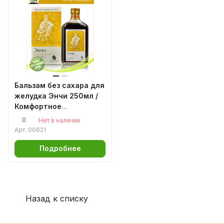
Бальзам без сахара для
желудка Энчи 250мл /
Комфортное
пищеварение / для
0
Нет в наличии
регулярного стула /
Арт.
00621
гастрит / дуоденит /
колит / запор / кожные
Подробнее
аллергические реакции
Назад к списку