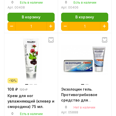
Шостаковского, 75мл.
ногах, при судорогах
0
0
Есть в наличии
Есть в наличии
Алтайская пантовая
Арт.
00408
Арт.
00406
косметика
В корзину
В корзину
-10%
108 ₽
Экзолоцин гель.
120 ₽
Противогрибковое
Крем для ног
средство для
увлажняющий (клевер и
наружного применения,
смородина) 75 мл.
0
Нет в наличии
30 мл
Арт.
05888
0
Есть в наличии