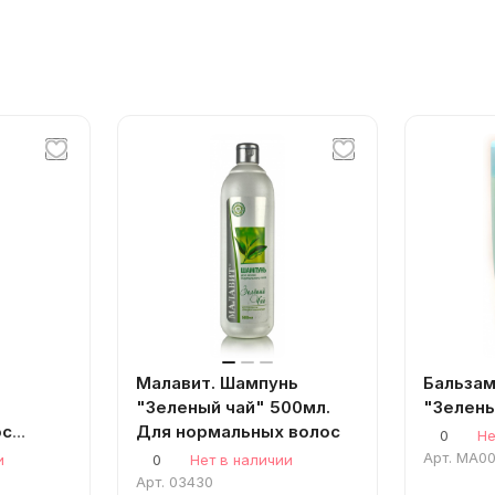
Малавит. Шампунь
Бальза
я
"Зеленый чай" 500мл.
"Зелены
ос
Для нормальных волос
0
Не
Арт.
МА0
и
0
Нет в наличии
Арт.
03430