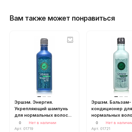
Вам также может понравиться
Эршэм. Энергия.
Эршэм. Бальзам-
Укрепляющий шампунь
кондиционер дл
для нормальных волос
нормальных вол
250мл. Зеленая серия
250мл.
0
Нет в наличии
0
Нет в наличи
без лаурилсульфатов
Арт.
01719
Арт.
01721