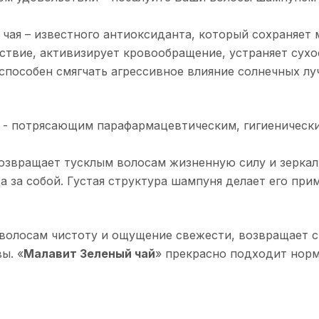
 чая – известного антиоксиданта, который сохраняет
твие, активизирует кровообращение, устраняет сухо
 способен смягчать агрессивное влияние солнечных лу
 - потрясающим парафармацевтическим, гигиенически
озвращает тусклым волосам жизненную силу и зерка
 за собой. Густая структура шампуня делает его при
 волосам чистоту и ощущение свежести, возвращает с
ы. «
Малавит Зеленый чай
» прекрасно подходит нор