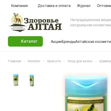
Компания
Доставка и оплата
Журнал
Оптови
Нетрадиционная меди
натуральная косметик
Каталог
Акции
Бренды
Алтайская космети
–
–
–
–
Главная
Каталог
Красота
Уход для волос
Шампун