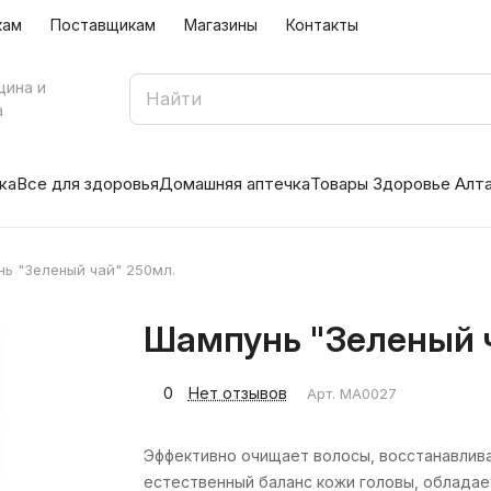
кам
Поставщикам
Магазины
Контакты
цина и
а
ка
Все для здоровья
Домашняя аптечка
Товары Здоровье Алт
ь "Зеленый чай" 250мл.
Шампунь "Зеленый 
0
Нет отзывов
Арт.
МА0027
Эффективно очищает волосы, восстанавлив
естественный баланс кожи головы, обладае