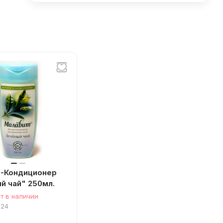
м-Кондиционер
й чай" 250мл.
т в наличии
024