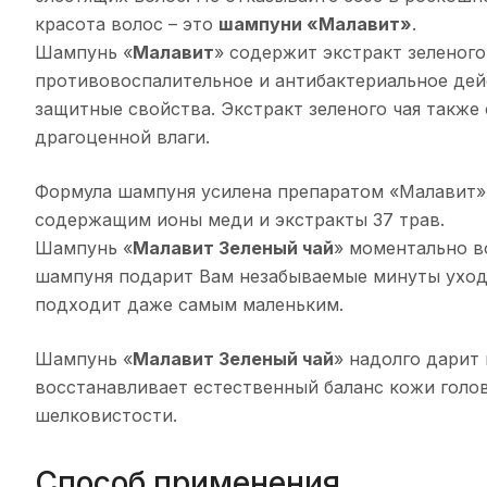
красота волос – это
шампуни «Малавит»
.
Шампунь «
Малавит
» содержит экстракт зеленого
противовоспалительное и антибактериальное дейс
защитные свойства. Экстракт зеленого чая также
драгоценной влаги.
Формула шампуня усилена препаратом «Малавит»
содержащим ионы меди и экстракты 37 трав.
Шампунь «
Малавит Зеленый чай
» моментально в
шампуня подарит Вам незабываемые минуты ухода
подходит даже самым маленьким.
Шампунь «
Малавит Зеленый чай
» надолго дарит
восстанавливает естественный баланс кожи голов
шелковистости.
Способ применения