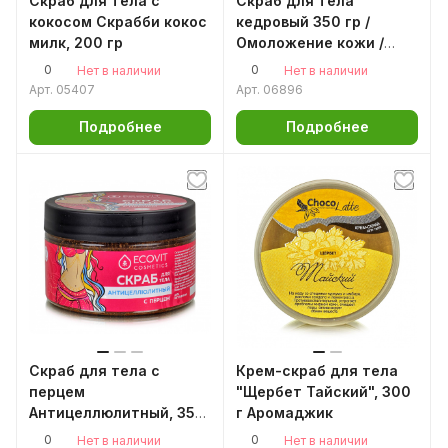
Скраб для тела с
Скраб для тела
кокосом Скрабби кокос
кедровый 350 гр /
милк, 200 гр
Омоложение кожи /
пилинг для тела
0
0
Нет в наличии
Нет в наличии
Арт.
05407
Арт.
06896
Подробнее
Подробнее
Скраб для тела с
Крем-скраб для тела
перцем
"Щербет Тайский", 300
Антицеллюлитный, 350
г Аромаджик
гр.
0
0
Нет в наличии
Нет в наличии