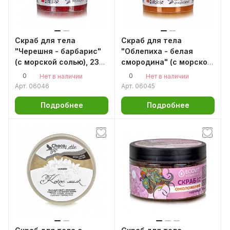
Скраб для тела
Скраб для тела
"Черешня - барбарис"
"Облепиха - белая
(с морской солью), 230
смородина" (с морской
гр
солью), 230 гр
0
0
Нет в наличии
Нет в наличии
Арт.
06046
Арт.
06045
Подробнее
Подробнее