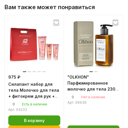
Вам также может понравиться
975 ₽
"OLKHON"
Парфюмированное
Силапант набор для
молочко для тела 230
тела Молочко для тела
мл
+ фитокрем для рук +
0
Нет в наличии
фитокрем для ног
Арт.
06936
0
Есть в наличии
Арт.
04233
В корзину