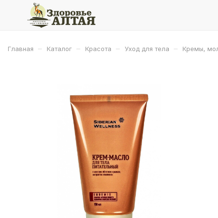
–
–
–
–
Главная
Каталог
Красота
Уход для тела
Кремы, мол