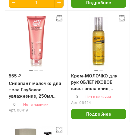
Подробнее
555 ₽
Крем-МОЛОЧКО для
рук ОБЛЕПИХОВОЕ
Силапант молочко для
восстановление,
тела Глубокое
регенерация, 100 мл.
увлажнение, 250мл.
0
Нет в наличии
Алтайская пантовая
Арт.
06424
0
Нет в наличии
косметика
Арт.
00419
Подробнее