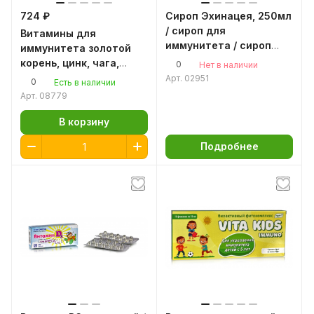
724 ₽
Сироп Эхинацея, 250мл
/ сироп для
Витамины для
иммунитета / сироп
иммунитета золотой
для детей
корень, цинк, чага,
0
Нет в наличии
саган дайля Ритм
Арт.
02951
0
Есть в наличии
Алтая антиоксидант
Арт.
08779
В корзину
Подробнее