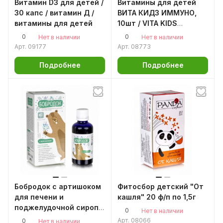
Витамин D3 для детей /
Витамины для детей
30 капс / витамин Д /
ВИТА КИДЗ ИММУНО,
витамины для детей
10шт / VITA KIDS
IMMUNO комплекс
0
0
Нет в наличии
Нет в наличии
витаминов для детей
Арт.
09177
Арт.
08773
эликсир для
иммунитета в период
Подробнее
Подробнее
простуд и гриппа
Бобродок с артишоком
Фитосбор детский "От
для печени и
кашля" 20 ф/п по 1,5г
поджелудочной сироп
0
Нет в наличии
для детей с 1 года, 50
Арт.
08066
0
Нет в наличии