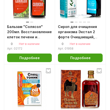
Бальзам "Солясол"
Сироп для очищения
200мл. Восстановление
организма Экстал 2
клеток печени и
форте Очищающий,
поджелудочной
100мл / для печени,
0
0
Нет в наличии
Нет в наличии
препятствуют
Арт.
02172
Арт.
01958
сгущению желчи
Подробнее
Подробнее