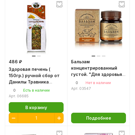
486 ₽
Бальзам
концентрированный
Здоровая печень (
густой. "Для здоровья
150гр.) ручной сбор от
печени" 140гр.
Данилы Травника
0
Нет в наличии
восстанавливает
Арт.
03547
0
Есть в наличии
поврежденные клетки
Арт.
06685
В корзину
Подробнее