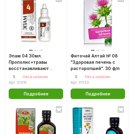
Эпам 04 30мл.
Фиточай Алтай № 08
Прополис+травы
"Здоровая печень с
восстанавливают
расторопшей". 30 ф/п
клетки печени,
5
0
Нет в наличии
Нет в наличии
желчного и
Арт.
01315
Арт.
01133
поджелудочной
Подробнее
Подробнее