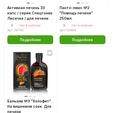
Активная печень 30
Панто-люкс №2
капс / серия Спецтоник
"Помощь печени"
Лисичка / для печени /
250мл.
холецистит / камни в
0
0
Нет в наличии
Нет в наличии
желчном
Арт.
05740
Арт.
04984
Подробнее
Подробнее
Бальзам №3 "Холофит".
На вишневом соке. Для
печени