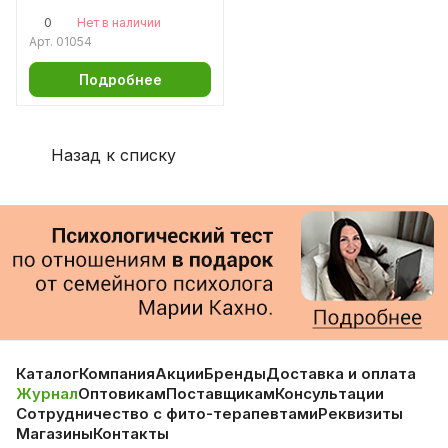
0
Нет в наличии
Арт.
01054
Подробнее
Назад к списку
Каталог
Компания
Акции
Бренды
Доставка и оплата
Журнал
Оптовикам
Поставщикам
Консультации
Сотрудничество с фито-терапевтами
Реквизиты
Магазины
Контакты